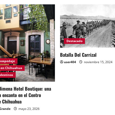
Destacado
Batalla Del Carrizal
 hospedaje
user404
noviembre 15, 2024
 en Chihuahua
 destinos
Jimena Hotel Boutique: una
n encanto en el Centro
e Chihuahua
Grande
mayo 23, 2026