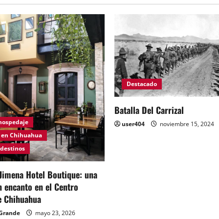
Destacado
Batalla Del Carrizal
 hospedaje
user404
noviembre 15, 2024
 en Chihuahua
 destinos
Jimena Hotel Boutique: una
n encanto en el Centro
e Chihuahua
Grande
mayo 23, 2026