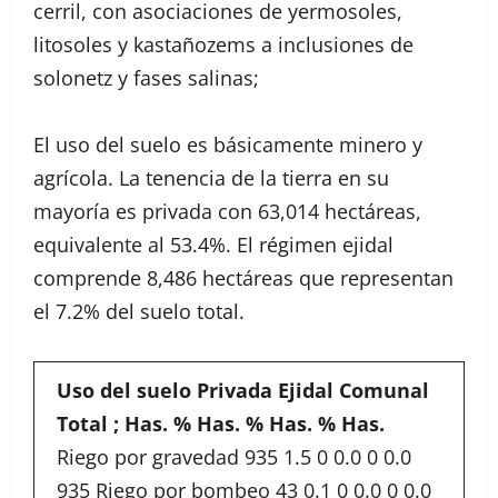
cerril, con asociaciones de yermosoles,
litosoles y kastañozems a inclusiones de
solonetz y fases salinas;
El uso del suelo es básicamente minero y
agrícola. La tenencia de la tierra en su
mayoría es privada con 63,014 hectáreas,
equivalente al 53.4%. El régimen ejidal
comprende 8,486 hectáreas que representan
el 7.2% del suelo total.
Uso del suelo
Privada
Ejidal
Comunal
Total
;
Has.
%
Has.
%
Has.
%
Has.
Riego por gravedad 935 1.5 0 0.0 0 0.0
935 Riego por bombeo 43 0.1 0 0.0 0 0.0